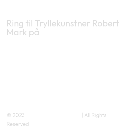
Ring til Tryllekunstner Robert
Mark på
RING 22321952
© 2023
Børnetryllekunstner.dk
| All Rights
Reserved