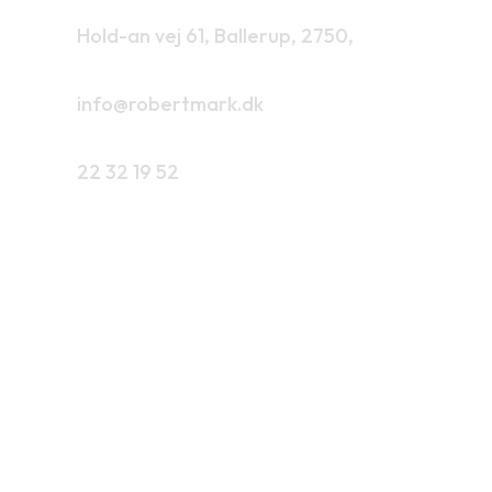
Hold-an vej 61, Ballerup, 2750,
info@robertmark.dk
22 32 19 52